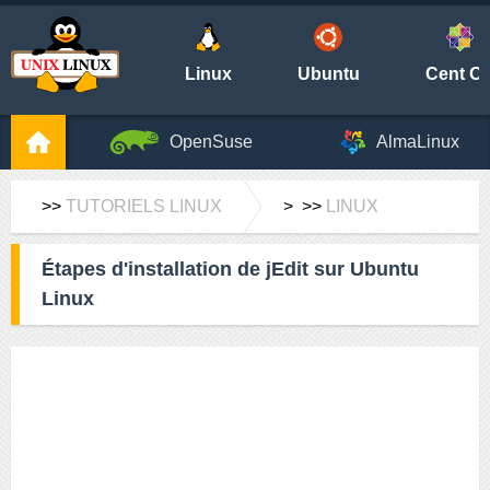
Linux
Ubuntu
Cent O
OpenSuse
AlmaLinux
>>
TUTORIELS LINUX
> >>
LINUX
Étapes d'installation de jEdit sur Ubuntu
Linux