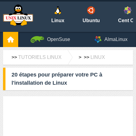
Linux
Ubuntu
Cent O
OpenSuse
AlmaLinux
>>
TUTORIELS LINUX
> >>
LINUX
20 étapes pour préparer votre PC à
l'installation de Linux