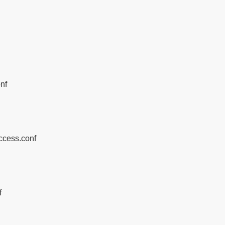
nf
ccess.conf
f