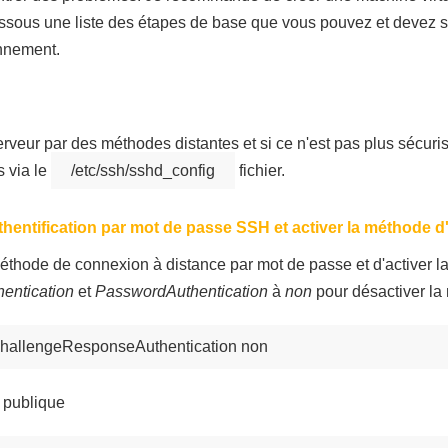
sous une liste des étapes de base que vous pouvez et devez su
nnement.
rveur par des méthodes distantes et si ce n'est pas plus sécur
 via le
/etc/ssh/sshd_config
fichier.
hentification par mot de passe SSH et activer la méthode d'
méthode de connexion à distance par mot de passe et d'activer la
entication
et
PasswordAuthentication
à
non
pour désactiver l
hallengeResponseAuthentication non
é publique