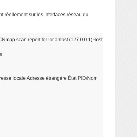
ent réellement sur les interfaces réseau du
Nmap scan report for localhost (127.0.0.1)Host is up (0.00006
s
resse locale Adresse étrangère État PID/Nom du programme tcp 