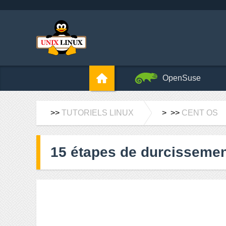
OpenSuse
>>
TUTORIELS LINUX
> >>
CENT OS
15 étapes de durcissemen