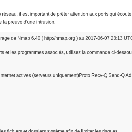
 réseau, il est important de prêter attention aux ports qui écout
e la preuve d'une intrusion.
age de Nmap 6.40 ( http://nmap.org ) au 2017-06-07 23:13 UTC
verts et les programmes associés, utilisez la commande ci-dessou
 Internet actives (serveurs uniquement)Proto Recv-Q Send-Q Ad
les fichiers et dossiers système afin de limiter les risques.