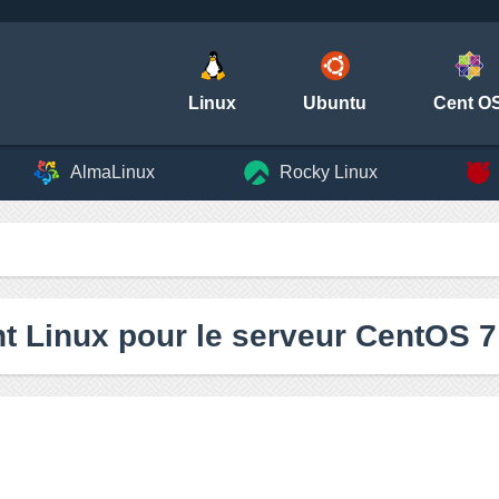
Linux
Ubuntu
Cent O
AlmaLinux
Rocky Linux
t Linux pour le serveur CentOS 7