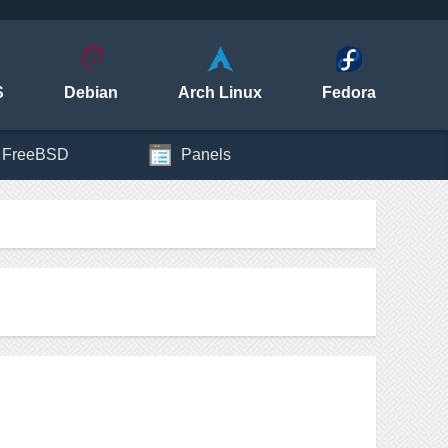
S
Debian
Arch Linux
Fedora
FreeBSD
Panels