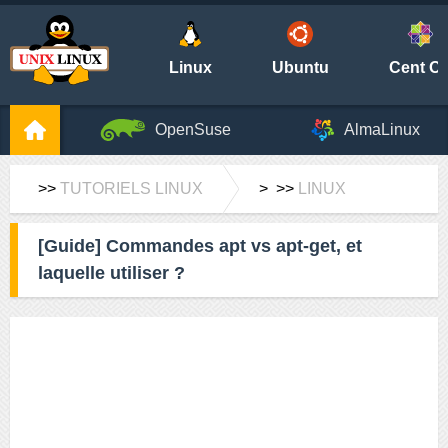
Linux
Ubuntu
Cent O
OpenSuse
AlmaLinux
>>
TUTORIELS LINUX
> >>
LINUX
[Guide] Commandes apt vs apt-get, et
laquelle utiliser ?