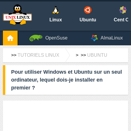
Linux
Ubuntu
Cent O
OpenSuse
AlmaLinux
>>
TUTORIELS LINUX
> >>
UBUNTU
Pour utiliser Windows et Ubuntu sur un seul
ordinateur, lequel dois-je installer en
premier ?