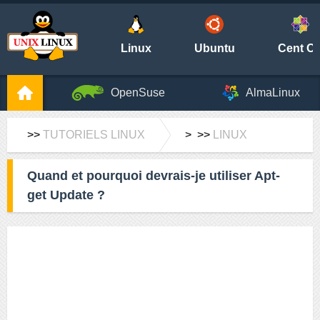
Linux
Ubuntu
Cent O
OpenSuse
AlmaLinux
>>
TUTORIELS LINUX
> >>
LINUX
Quand et pourquoi devrais-je utiliser Apt-
get Update ?