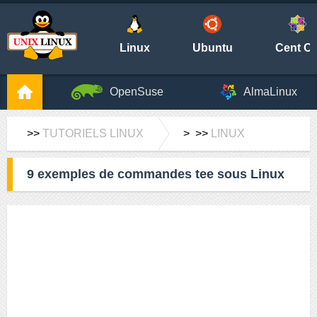
Linux
Ubuntu
Cent O
OpenSuse
AlmaLinux
>>
TUTORIELS LINUX
> >>
LINUX
9 exemples de commandes tee sous Linux