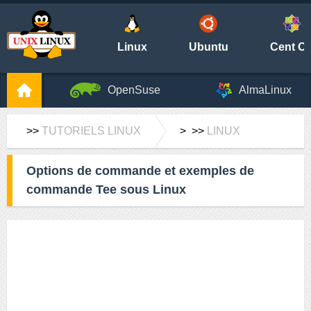
Linux
Ubuntu
Cent O
OpenSuse
AlmaLinux
>>
TUTORIELS LINUX
> >>
LINUX
Options de commande et exemples de
commande Tee sous Linux