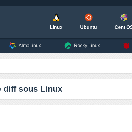
Linux
Ubuntu
Cent O
AlmaLinux
Rocky Linux
diff sous Linux