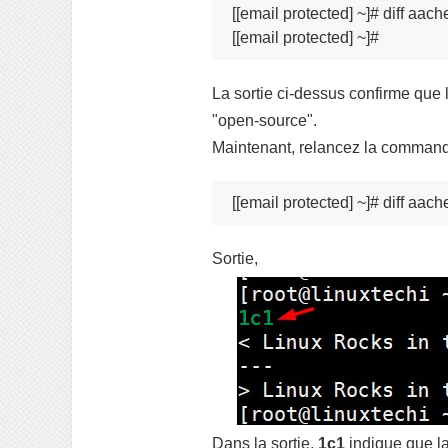
[[email protected] ~]# diff aache
[[email protected] ~]#
La sortie ci-dessus confirme que 
"open-source".
Maintenant, relancez la commande
[[email protected] ~]# diff aach
Sortie,
Dans la sortie,
1c1
indique que la 