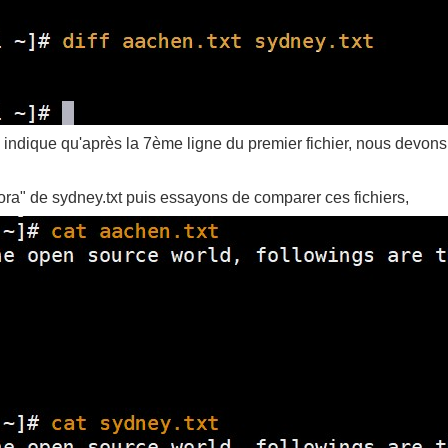
 indique qu'après la 7ème ligne du premier fichier, nous devons
ra" de sydney.txt puis essayons de comparer ces fichiers,