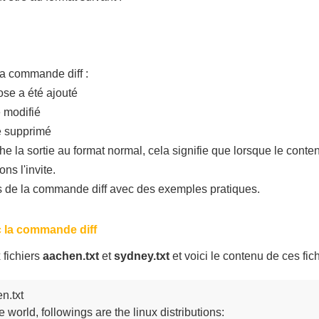
la commande diff :
ose a été ajouté
é modifié
té supprimé
he la sortie au format normal, cela signifie que lorsque le conten
ns l'invite.
ns de la commande diff avec des exemples pratiques.
c la commande diff
fichiers
aachen.txt
et
sydney.txt
et voici le contenu de ces fich
n.txt

world, followings are the linux distributions:
