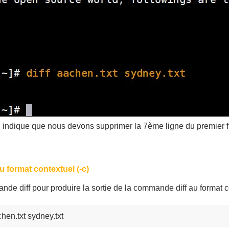
 indique que nous devons supprimer la 7ème ligne du premier f
u format contextuel (-c)
mande diff pour produire la sortie de la commande diff au format
chen.txt sydney.txt