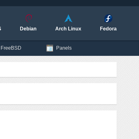
S
Debian
Arch Linux
Fedora
FreeBSD
Panels