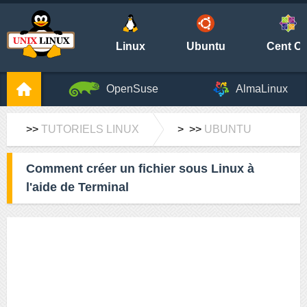
Linux
Ubuntu
Cent O
OpenSuse
AlmaLinux
>>
TUTORIELS LINUX
> >>
UBUNTU
Comment créer un fichier sous Linux à
l'aide de Terminal