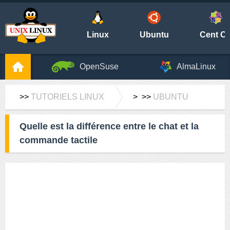
Linux
Ubuntu
Cent O
OpenSuse
AlmaLinux
>>
TUTORIELS LINUX
> >>
UBUNTU
Quelle est la différence entre le chat et la
commande tactile