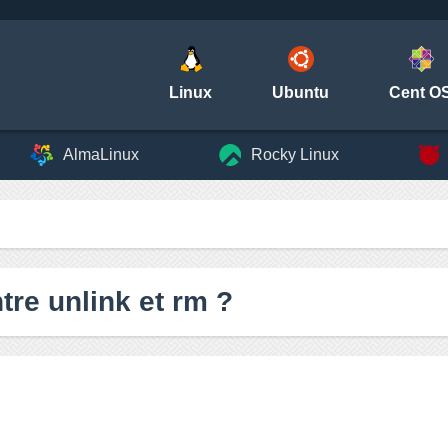
Linux
Ubuntu
Cent O
AlmaLinux
Rocky Linux
ntre unlink et rm ?