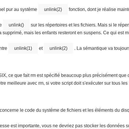
ppel pur au système
unlink(2)
fonction, dont je réalise mai
me
unlink()
sur les répertoires et les fichiers. Mais si le répe
era supprimé, mais les enfants resteront en suspens. Ce qui est m
entre
unlink(1)
et
unlink(2)
. La sémantique va toujours 
IX, ce que fait rm est spécifié beaucoup plus précisément que ce
tre meilleure avec rm, si votre script doit s'exécuter sur tous le
 concerne le code du système de fichiers et les éléments du disq
vitesse est importante, vous ne devriez pas stocker les données s