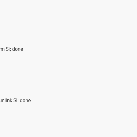
rm $i; done

unlink $i; done
