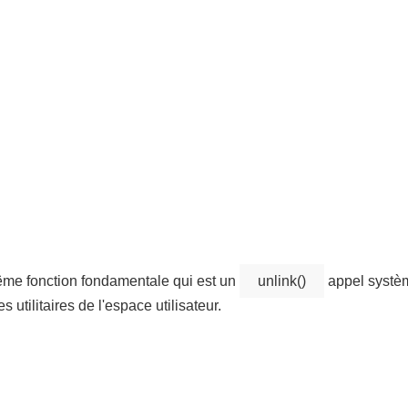
ême fonction fondamentale qui est un
unlink()
appel systè
s utilitaires de l'espace utilisateur.