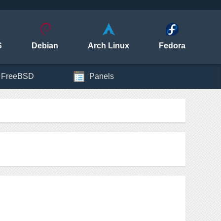
S
Debian
Arch Linux
Fedora
FreeBSD
Panels