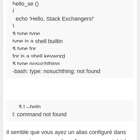
hello_se () 

{ 

  echo 'Hello, Stack Exchangers!'

}

$ type type

type is a shell builtin

$ type for

for is a shell keyword

$ type nosuchthing

$ l --help

Il semble que vous ayez un alias configuré dans