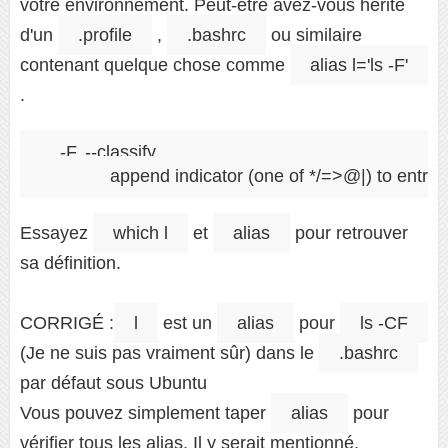
votre environnement. Peut-être avez-vous hérité
d'un
.profile
,
.bashrc
ou similaire
contenant quelque chose comme
alias l='ls -F'
.
-F, --classify

Essayez
which l
et
alias
pour retrouver
sa définition.
CORRIGÉ :
l
est un
alias
pour
ls -CF
(Je ne suis pas vraiment sûr) dans le
.bashrc
par défaut sous Ubuntu
Vous pouvez simplement taper
alias
pour
vérifier tous les alias. Il y serait mentionné.