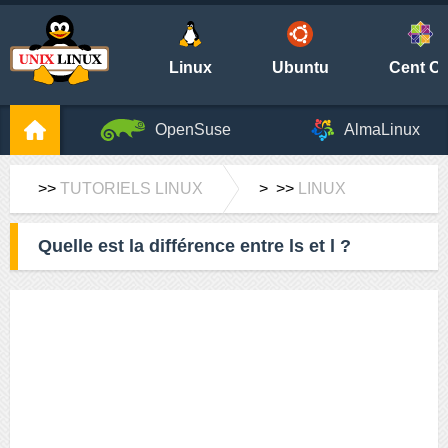
Linux
Ubuntu
Cent O
OpenSuse
AlmaLinux
>>
TUTORIELS LINUX
> >>
LINUX
Quelle est la différence entre ls et l ?