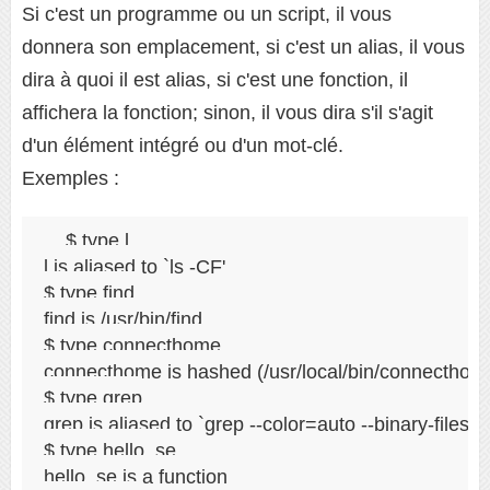
Si c'est un programme ou un script, il vous
donnera son emplacement, si c'est un alias, il vous
dira à quoi il est alias, si c'est une fonction, il
affichera la fonction; sinon, il vous dira s'il s'agit
d'un élément intégré ou d'un mot-clé.
Exemples :
$ type l

l is aliased to `ls -CF'

$ type find

find is /usr/bin/find

$ type connecthome

connecthome is hashed (/usr/local/bin/connecthome
$ type grep

grep is aliased to `grep --color=auto --binary-files=
$ type hello_se

hello_se is a function
