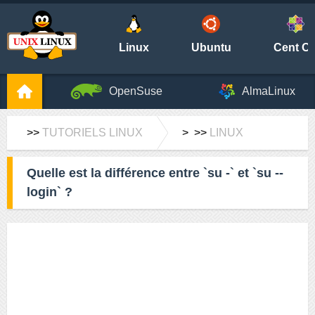
Linux
Ubuntu
Cent O
OpenSuse
AlmaLinux
>>
TUTORIELS LINUX
> >>
LINUX
Quelle est la différence entre `su -` et `su --
login` ?