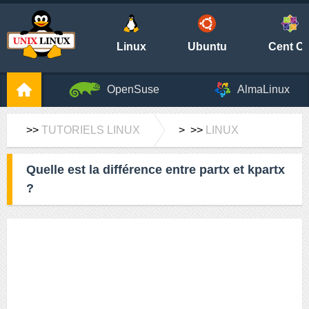
Linux
Ubuntu
Cent O
OpenSuse
AlmaLinux
>>
TUTORIELS LINUX
> >>
LINUX
Quelle est la différence entre partx et kpartx
?