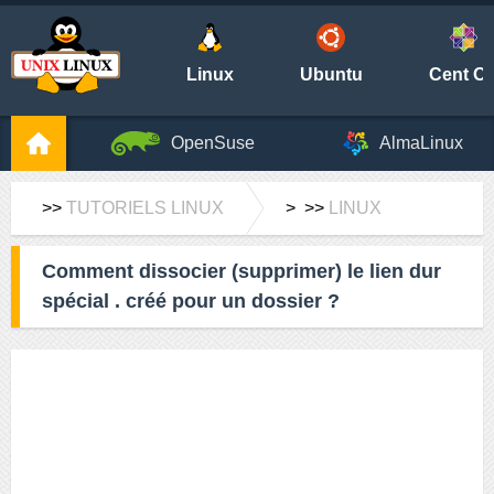
Linux
Ubuntu
Cent O
OpenSuse
AlmaLinux
>>
TUTORIELS LINUX
> >>
LINUX
Comment dissocier (supprimer) le lien dur
spécial . créé pour un dossier ?