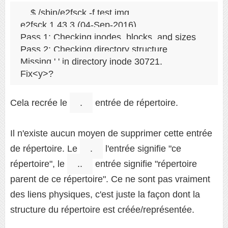
$ /sbin/e2fsck -f test.img

e2fsck 1.43.3 (04-Sep-2016)

Pass 1: Checking inodes, blocks, and sizes

Pass 2: Checking directory structure

Missing '.' in directory inode 30721.

Cela recrée le
.
entrée de répertoire.
Il n'existe aucun moyen de supprimer cette entrée
de répertoire. Le
.
l'entrée signifie "ce
répertoire", le
..
entrée signifie "répertoire
parent de ce répertoire". Ce ne sont pas vraiment
des liens physiques, c'est juste la façon dont la
structure du répertoire est créée/représentée.