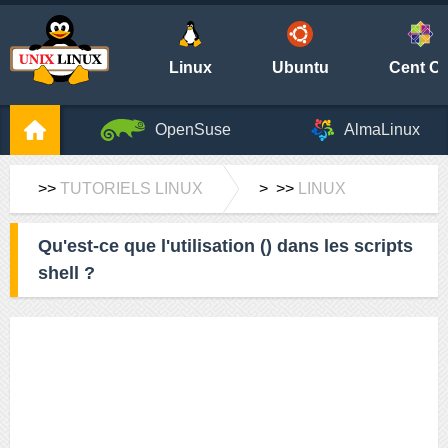
Linux
Ubuntu
Cent O
OpenSuse
AlmaLinux
>>
TUTORIELS LINUX
> >>
LINUX
Qu'est-ce que l'utilisation () dans les scripts
shell ?