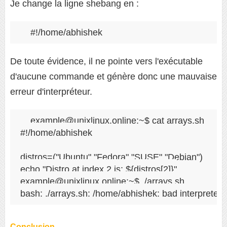
Je change la ligne shebang en :
#!/home/abhishek
De toute évidence, il ne pointe vers l'exécutable
d'aucune commande et génère donc une mauvaise
erreur d'interpréteur.
example@unixlinux.online:~$ cat arrays.sh 

#!/home/abhishek

distros=("Ubuntu" "Fedora" "SUSE" "Debian")

echo "Distro at index 2 is: ${distros[2]}"

example@unixlinux.online:~$ ./arrays.sh 

bash: ./arrays.sh: /home/abhishek: bad interpreter
Conclusion