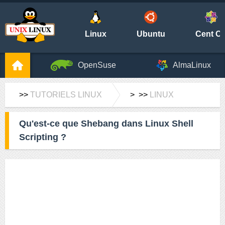
Linux
Ubuntu
Cent O
OpenSuse
AlmaLinux
>>
TUTORIELS LINUX
> >>
LINUX
Qu'est-ce que Shebang dans Linux Shell
Scripting ?