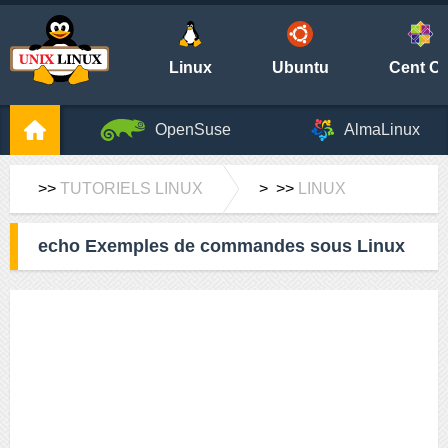
Linux
Ubuntu
Cent O
OpenSuse
AlmaLinux
>>
TUTORIELS LINUX
> >>
LINUX
echo Exemples de commandes sous Linux