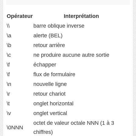
Opérateur
Interprétation
\\
barre oblique inverse
\a
alerte (BEL)
\b
retour arrière
\c
ne produire aucune autre sortie
\f
échapper
\f
flux de formulaire
\n
nouvelle ligne
\r
retour chariot
\t
onglet horizontal
\v
onglet vertical
octet de valeur octale NNN (1 à 3
\0NNN
chiffres)