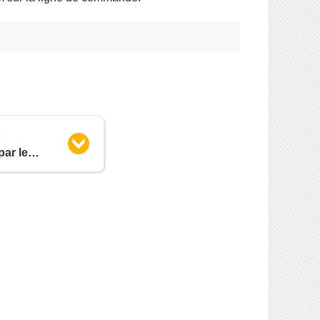
par le
iger les
er sudoers