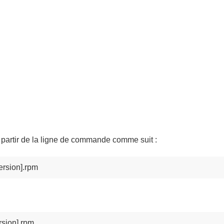
 partir de la ligne de commande comme suit :
ersion].rpm
rsion].rpm