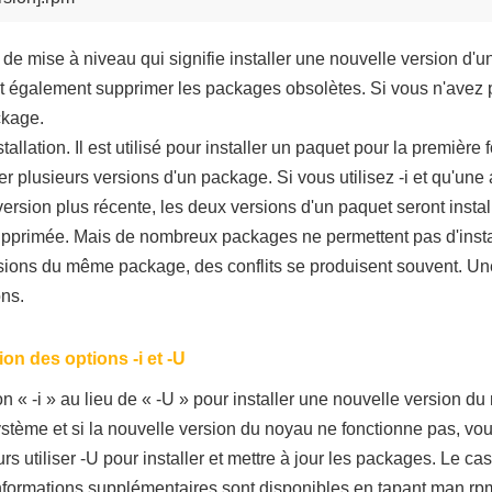
de mise à niveau qui signifie installer une nouvelle version d'
également supprimer les packages obsolètes. Si vous n'avez pa
ckage.
stallation. Il est utilisé pour installer un paquet pour la premièr
ler plusieurs versions d'un package. Si vous utilisez -i et qu'une
e version plus récente, les deux versions d'un paquet seront in
upprimée. Mais de nombreux packages ne permettent pas d'insta
versions du même package, des conflits se produisent souvent. 
ons.
on des options -i et -U
ion « -i » au lieu de « -U » pour installer une nouvelle version du
stème et si la nouvelle version du noyau ne fonctionne pas, vou
 utiliser -U pour installer et mettre à jour les packages. Le cas p
formations supplémentaires sont disponibles en tapant man rp