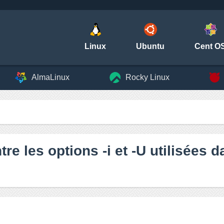
Linux
Ubuntu
Cent O
AlmaLinux
Rocky Linux
ntre les options -i et -U utilisée