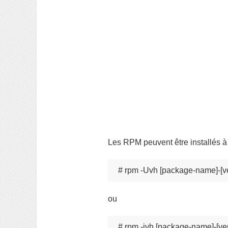
Les RPM peuvent être installés à
# rpm -Uvh [package-name]-[v
ou
# rpm -ivh [package-name]-[ve