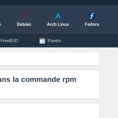
S
Debian
Arch Linux
Fedora
FreeBSD
Panels
s dans la commande rpm