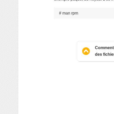
# man rpm
Comment c
des fichie
sous Linux
bzip2