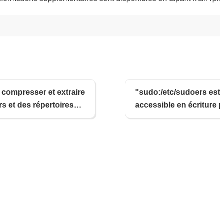
ompresser et extraire
"sudo:/etc/sudoers est
rs et des répertoires
accessible en écriture 
 à l'aide de gzip et
monde" - Comment corr
autorisations du fichi