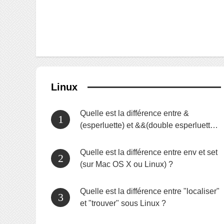
Linux
Quelle est la différence entre &
(esperluette) et &&(double esperluette)
lors de l'exécution simultanée de
commandes sous Linux
Quelle est la différence entre env et set
(sur Mac OS X ou Linux) ?
Quelle est la différence entre "localiser"
et "trouver" sous Linux ?