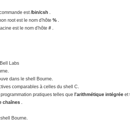
a commande est
/bin/csh
.
r non root est le nom d'hôte
%
.
r racine est le nom d'hôte
#
.
Bell Labs
urne.
ouve dans le shell Bourne.
ctives comparables à celles du shell C.
 programmation pratiques telles que
l'arithmétique intégrée
et
de chaînes
.
 shell Bourne.