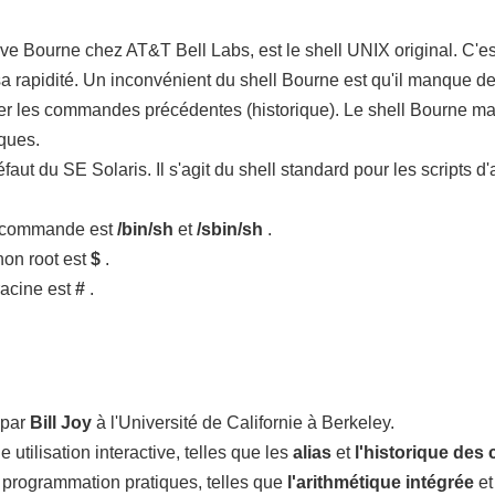
teve Bourne chez AT&T Bell Labs, est le shell UNIX original. C'es
 rapidité. Un inconvénient du shell Bourne est qu'il manque de f
peler les commandes précédentes (historique). Le shell Bourne 
iques.
éfaut du SE Solaris. Il s'agit du shell standard pour les scripts 
a commande est
/bin/sh
et
/sbin/sh
.
 non root est
$
.
 racine est
#
.
 par
Bill Joy
à l'Université de Californie à Berkeley.
 utilisation interactive, telles que les
alias
et
l'historique de
 programmation pratiques, telles que
l'arithmétique intégrée
et