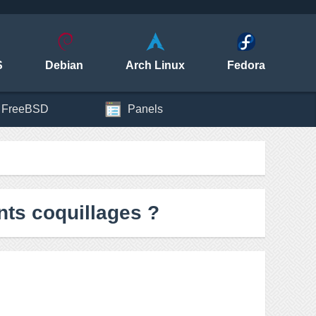
S
Debian
Arch Linux
Fedora
FreeBSD
Panels
ents coquillages ?