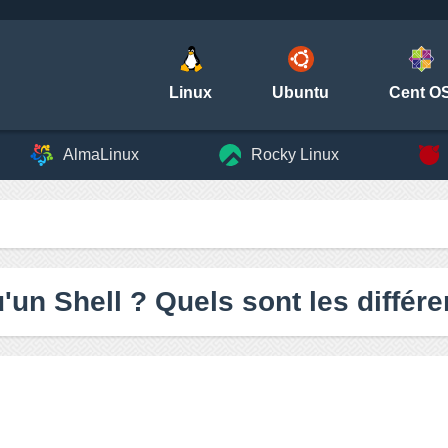
Linux
Ubuntu
Cent O
AlmaLinux
Rocky Linux
'un Shell ? Quels sont les différ