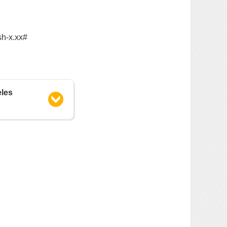
sh-x.xx#
èles