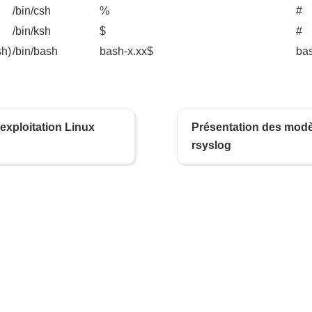
/bin/csh
%
#
/bin/ksh
$
#
sh)
/bin/bash
bash-x.xx$
ba
'exploitation Linux
Présentation des mod
rsyslog