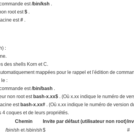
a commande est
/bin/ksh
.
 non root est
$
.
 racine est
#
.
) :
rne.
es des shells Korn et C.
 automatiquement mappées pour le rappel et l'édition de comma
le :
a commande est
/bin/bash
.
teur non root est
bash-x.xx$
. (Où x.xx indique le numéro de ver
 racine est
bash-x.xx#
. (Où x.xx indique le numéro de version d
 4 coques et de leurs propriétés.
Chemin
Invite par défaut (utilisateur non root)
Inv
/bin/sh et /sbin/sh
$
#