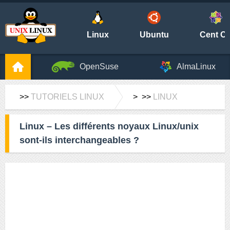
Linux
Ubuntu
Cent O
OpenSuse
AlmaLinux
>>
TUTORIELS LINUX
> >>
LINUX
Linux – Les différents noyaux Linux/unix
sont-ils interchangeables ?