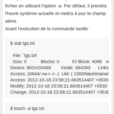
fichier en utilisant l'option -a. Par défaut, il prendra
l'heure système actuelle et mettra à jour le champ
atime.
Avant l'exécution de la commande tactile :
$ stat tgs.txt

  File: `tgs.txt'

  Size: 0         	Blocks: 0          IO Block: 4096   regular empty file

Device: 801h/2049d	Inode: 394283      Links: 1

Access: (0644/-rw-r--r--)  Uid: ( 1000/lakshmanan) 
Access: 2012-10-18 23:58:21.663514407 +0530

Modify: 2012-10-18 23:58:21.663514407 +0530

Change: 2012-10-18 23:58:21.663514407 +0530
$ touch -a tgs.txt