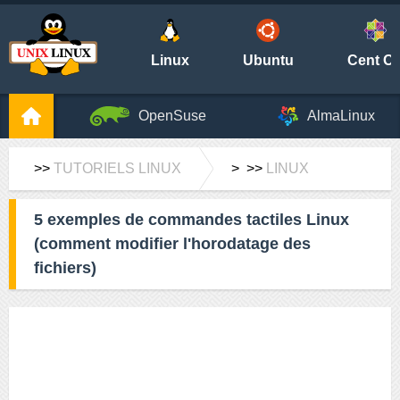
Linux
Ubuntu
Cent O
OpenSuse
AlmaLinux
>>
TUTORIELS LINUX
> >>
LINUX
5 exemples de commandes tactiles Linux
(comment modifier l'horodatage des
fichiers)