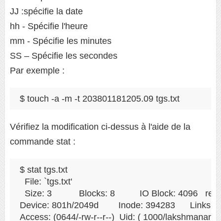
JJ :spécifie la date
hh - Spécifie l'heure
mm - Spécifie les minutes
SS – Spécifie les secondes
Par exemple :
$ touch -a -m -t 203801181205.09 tgs.txt
Vérifiez la modification ci-dessus à l'aide de la
commande stat :
$ stat tgs.txt

  File: `tgs.txt'

  Size: 3         	Blocks: 8          IO Block: 4096   regular file

Device: 801h/2049d	Inode: 394283      Links: 1

Access: (0644/-rw-r--r--)  Uid: ( 1000/lakshmanan) 