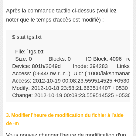
Après la commande tactile ci-dessus (veuillez
noter que le temps d'accès est modifié) :
$ stat tgs.txt

  File: `tgs.txt'

  Size: 0         	Blocks: 0          IO Block: 4096   regular empty file

Device: 801h/2049d	Inode: 394283      Links: 1

Access: (0644/-rw-r--r--)  Uid: ( 1000/lakshmanan) 
Access: 2012-10-19 00:08:23.559514525 +0530

Modify: 2012-10-18 23:58:21.663514407 +0530

Change: 2012-10-19 00:08:23.559514525 +0530
3. Modifier l'heure de modification du fichier à l'aide
de -m
Vous pouvez changer l'heure de modification d'un