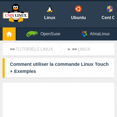
Linux
Ubuntu
Cent O
OpenSuse
AlmaLinux
>>
TUTORIELS LINUX
> >>
LINUX
Comment utiliser la commande Linux Touch
+ Exemples