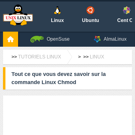
Linux
Ubuntu
Cent O
OpenSuse
AlmaLinux
>>
TUTORIELS LINUX
> >>
LINUX
Tout ce que vous devez savoir sur la
commande Linux Chmod