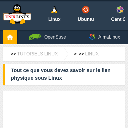
Linux
Ubuntu
Cent O
OpenSuse
AlmaLinux
>>
TUTORIELS LINUX
> >>
LINUX
Tout ce que vous devez savoir sur le lien
physique sous Linux