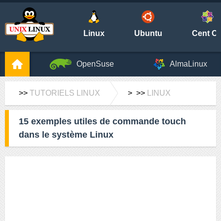
Linux
Ubuntu
Cent O
OpenSuse
AlmaLinux
>>
TUTORIELS LINUX
> >>
LINUX
15 exemples utiles de commande touch
dans le système Linux