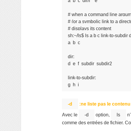
a  b  c  dir/f    e

# when a command line argumen
# (or a symbolic link to a directo
# displays its content

sh:~/ls$ ls a b c link-to-subdir di
a  b  c

dir:

d  e  f  subdir  subdir2

link-to-subdir:

g  h  i
-d
:ne liste pas le contenu
Avec le
-d
option,
ls
n'
comme des entrées de fichier. C