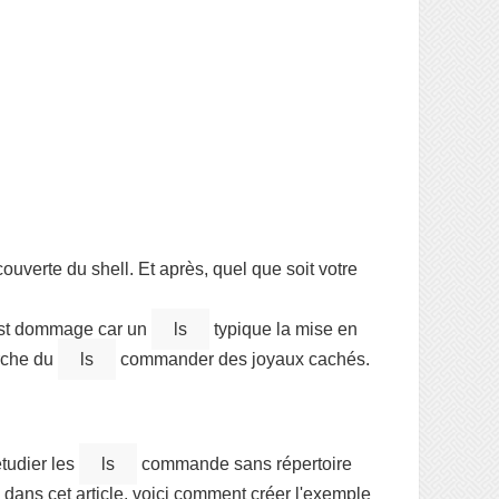
erte du shell. Et après, quel que soit votre
est dommage car un
ls
typique la mise en
rche du
ls
commander des joyaux cachés.
étudier les
ls
commande sans répertoire
 dans cet article, voici comment créer l'exemple