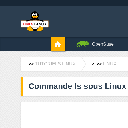
OpenSuse
>>
TUTORIELS LINUX
> >>
LINUX
Commande ls sous Linux :