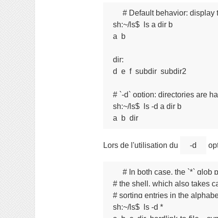
# Default behavior: display th
sh:~/ls$  ls a dir b

a  b

dir:

d  e  f  subdir  subdir2

# `-d` option: directories are ha
sh:~/ls$  ls -d a dir b

a  b  dir
Lors de l'utilisation du
-d
opt
# In both case, the `*` glob 
# the shell, which also takes ca
# sorting entries in the alphabet
sh:~/ls$  ls -d *
