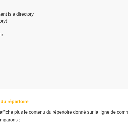
t is a directory

ry)

r

 du répertoire
affiche plus le contenu du répertoire donné sur la ligne de comm
omparons :