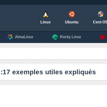
Linux
Ubuntu
Cent O
AlmaLinux
Rocky Linux
17 exemples utiles expliqués