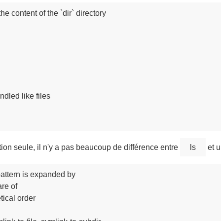
e content of the `dir` directory

ndled like files

ion seule, il n'y a pas beaucoup de différence entre
ls
et 
pattern is expanded by

re of

ical order
