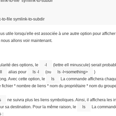
ymlink-to-file  symlink-to-subdir

k-to-file symlink-to-subdir
lus utile lorsqu'elle est associée à une autre option pour affic
nous allons voir maintenant.
arité des options, le
-l
(lettre ell minuscule) serait proba
ll
alias pour
ls -l
(ou
ls -l<something>
)
ng. Avec cette option, le
ls
La commande affichera chaque 
fichier * nombre de liens * nom du propriétaire * nom du groupe 
s
ne suivra plus les liens symboliques. Ainsi, il affichera les 
 sur sa destination. Pour la même raison, le
ls
La commande n
 :