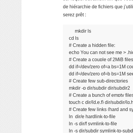
de hiérarchie de fichiers que j'u
serez prêt :
mkdir ls

cd ls

# Create a hidden file:

echo You can not see me > .hi
# Create a couple of 2MiB files:
dd if=/dev/zero of=a bs=1M cou
dd if=/dev/zero of=b bs=1M se
# Create few sub-directories

mkdir -p dir/subdir dir/subdir2

# Create a bunch of empty files
touch c dir/{d,e,f} dir/subdir/{g,h,
# Create few links (hard and sy
ln  dir/e hardlink-to-file

ln -s dir/f symlink-to-file

ln -s dir/subdir symlink-to-subd