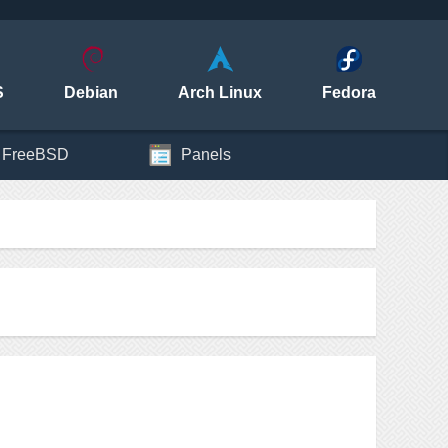
S
Debian
Arch Linux
Fedora
FreeBSD
Panels