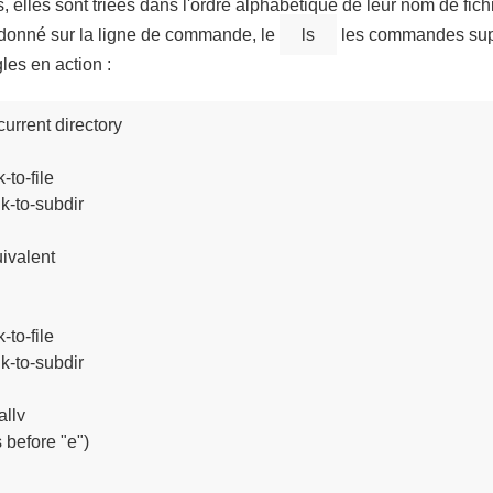
s, elles sont triées dans l'ordre alphabétique de leur nom de fichi
 donné sur la ligne de commande, le
ls
les commandes su
les en action :
urrent directory

-to-file

nk-to-subdir

ivalent

-to-file

nk-to-subdir

lly

s before "e")
