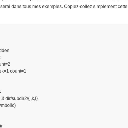
tiliserai dans tous mes exemples. Copiez-collez simplement cett
dden



nt=2

ek=1 count=1



i} dir/subdir2/{j,k,l}

mbolic)

ir