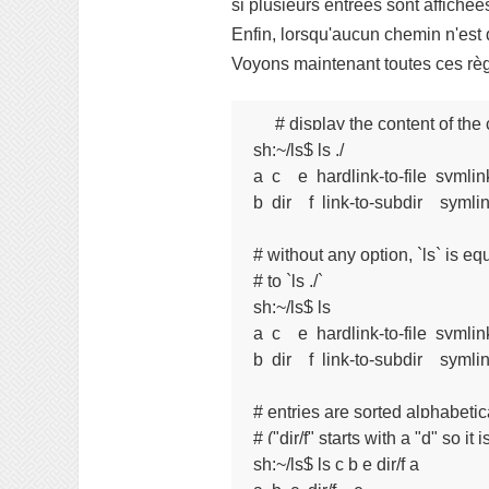
si plusieurs entrées sont affichée
Enfin, lorsqu'aucun chemin n'est
Voyons maintenant toutes ces règ
# display the content of the c
sh:~/ls$ ls ./

a  c    e  hardlink-to-file  symlink
b  dir    f  link-to-subdir    symli
# without any option, `ls` is equ
# to `ls ./`

sh:~/ls$ ls

a  c    e  hardlink-to-file  symlink
b  dir    f  link-to-subdir    symli
# entries are sorted alphabetica
# ("dir/f" starts with a "d" so it i
sh:~/ls$ ls c b e dir/f a
