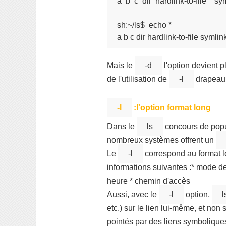
a  b  c  dir  hardlink-to-file    s
sh:~/ls$  echo *

a b c dir hardlink-to-file symlin
Mais le
-d
l'option devient p
de l'utilisation de
-l
drapeau 
-l
:l'option format long
Dans le
ls
concours de popul
nombreux systèmes offrent un
Le
-l
correspond au format lo
informations suivantes :* mode de 
heure * chemin d'accès
Aussi, avec le
-l
option,
l
etc.) sur le lien lui-même, et non
pointés par des liens symboliques