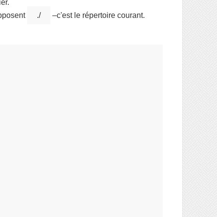
er.
pposent
./
–c'est le répertoire courant.