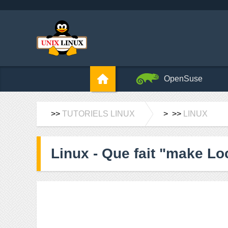
OpenSuse
>>
TUTORIELS LINUX
> >>
LINUX
Linux - Que fait "make L