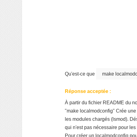
Qu'est-ce que
make localmodc
Réponse acceptée :
À partir du fichier README du no
"make localmodconfig" Crée une co
les modules chargés (lsmod). Dés
qui n'est pas nécessaire pour le
Pour créer un localmodconfig po