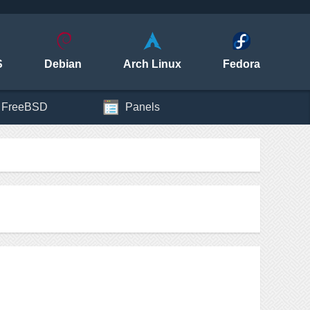
S
Debian
Arch Linux
Fedora
FreeBSD
Panels