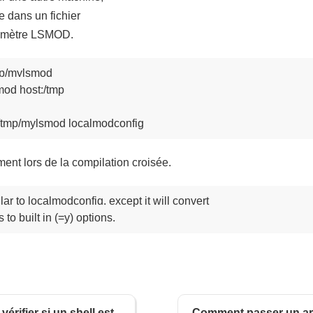
e dans un fichier
aramètre LSMOD.
/tmp/mylsmod

smod host:/tmp

ent lors de la compilation croisée.
ar to localmodconfig, except it will convert

rifier si un shell est
Comment passer un a