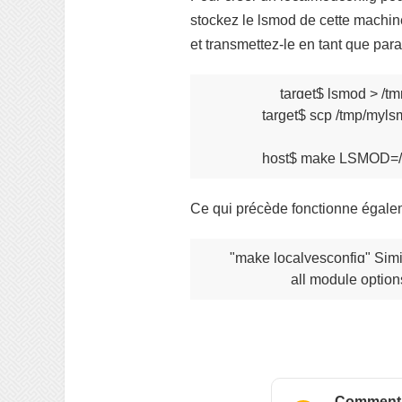
stockez le lsmod de cette machin
et transmettez-le en tant que p
               target$ lsmod > 
               target$ scp /tmp/myl
Ce qui précède fonctionne égalem
 "make localyesconfig" Simil
Comment vé