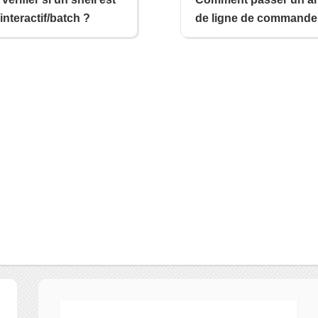
nteractif/batch ?
de ligne de commande
script shell ?