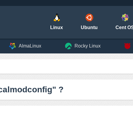
Linux
Ubuntu
Cent O
AlmaLinux
Rocky Linux
ocalmodconfig" ?