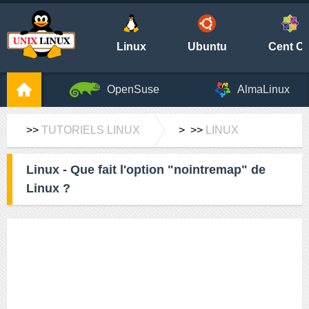
Linux
Ubuntu
Cent O
OpenSuse
AlmaLinux
>>
TUTORIELS LINUX
> >>
LINUX
Linux - Que fait l'option "nointremap" de
Linux ?