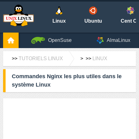
Linux
Ubuntu
Cent O
OpenSuse
AlmaLinux
>>
TUTORIELS LINUX
> >>
LINUX
Commandes Nginx les plus utiles dans le
système Linux