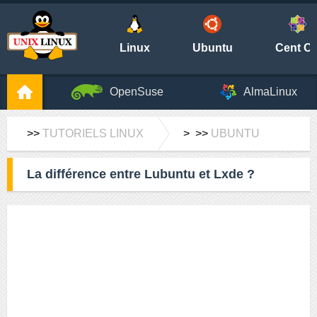
Linux
Ubuntu
Cent O
OpenSuse
AlmaLinux
>>
TUTORIELS LINUX
> >>
UBUNTU
La différence entre Lubuntu et Lxde ?