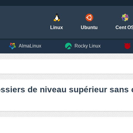
Linux
Ubuntu
Cent O
AlmaLinux
Rocky Linux
ossiers de niveau supérieur sans c