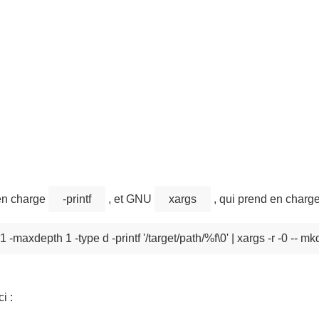
 en charge
-printf
, et GNU
xargs
, qui prend en charg
i :