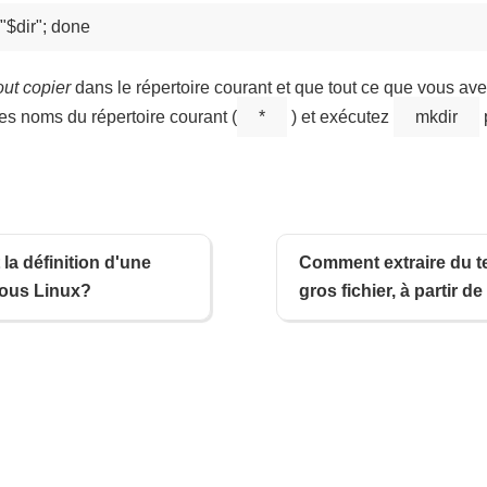
out copier
dans le répertoire courant et que tout ce que vous avez
 les noms du répertoire courant (
*
) et exécutez
mkdir
 la définition d'une
Comment extraire du t
sous Linux?
gros fichier, à partir de 
première occurrence d
chaîne ?