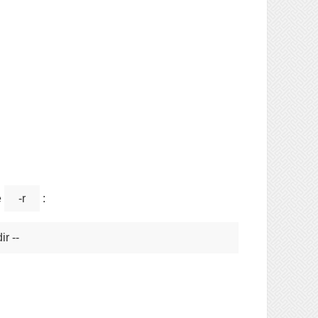
e
-r
: