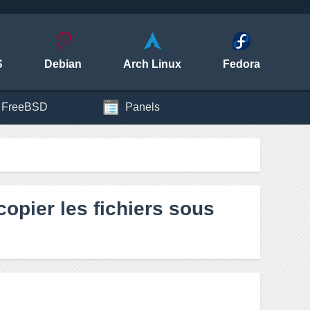
S
Debian
Arch Linux
Fedora
FreeBSD
Panels
opier les fichiers sous