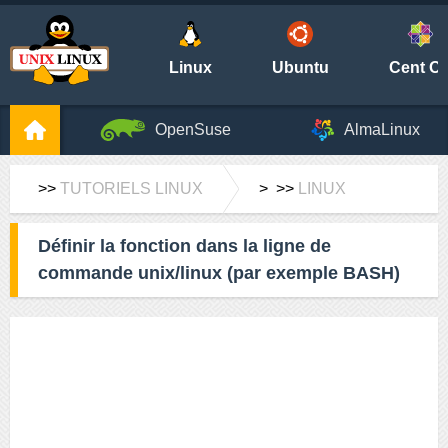
Linux
Ubuntu
Cent O
OpenSuse
AlmaLinux
>>
TUTORIELS LINUX
> >>
LINUX
Définir la fonction dans la ligne de
commande unix/linux (par exemple BASH)