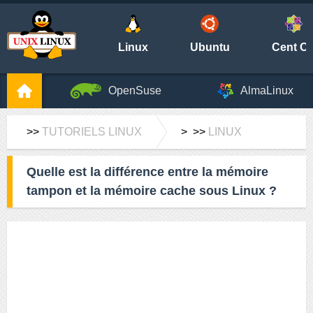
Linux
Ubuntu
Cent O
OpenSuse
AlmaLinux
>>
TUTORIELS LINUX
> >>
LINUX
Quelle est la différence entre la mémoire
tampon et la mémoire cache sous Linux ?