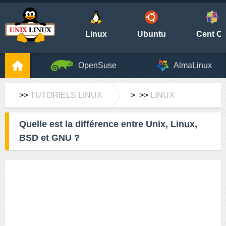
Linux
Ubuntu
Cent O
OpenSuse
AlmaLinux
>>
TUTORIELS LINUX
> >>
LINUX
Quelle est la différence entre Unix, Linux,
BSD et GNU ?