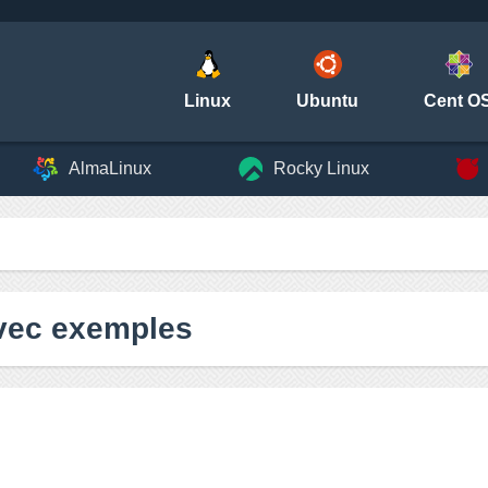
Linux
Ubuntu
Cent O
AlmaLinux
Rocky Linux
vec exemples