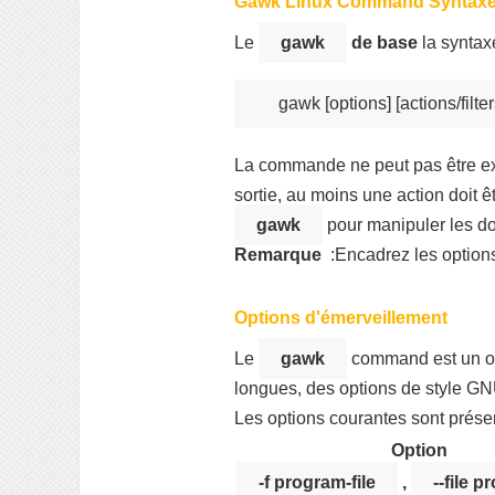
Gawk Linux Command Syntax
Le
gawk
de base
la syntax
gawk [options] [actions/filter
La commande ne peut pas être ex
sortie, au moins une action doit ê
gawk
pour manipuler les do
Remarque
:Encadrez les options 
Options d'émerveillement
Le
gawk
command est un ou
longues, des options de style GN
Les options courantes sont prése
Option
-f program-file
,
--file p