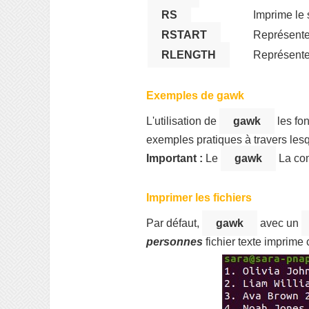
RS
Imprime le 
RSTART
Représente 
RLENGTH
Représente
Exemples de gawk
L'utilisation de
gawk
les fo
exemples pratiques à travers lesque
Important :
Le
gawk
La com
Imprimer les fichiers
Par défaut,
gawk
avec un
personnes
fichier texte imprime c