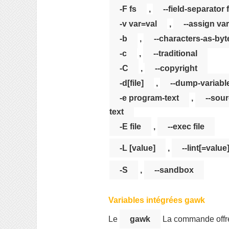
-F fs
,
--field-separator 
-v var=val
,
--assign va
-b
,
--characters-as-byt
-c
,
--traditional
-C
,
--copyright
-d[file]
,
--dump-variable
-e program-text
,
--sou
text
-E file
,
--exec file
-L [value]
,
--lint[=value
-S
,
--sandbox
Variables intégrées gawk
Le
gawk
La commande offre 