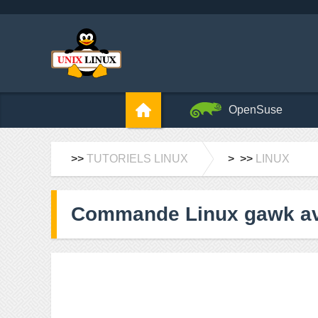
OpenSuse
>>
TUTORIELS LINUX
> >>
LINUX
Commande Linux gawk a