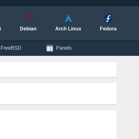
S
Debian
Arch Linux
Fedora
FreeBSD
Panels