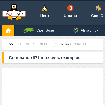
Linux
Ubuntu
Cent O
OpenSuse
AlmaLinux
>>
TUTORIELS LINUX
> >>
UBUNTU
Commande IP Linux avec exemples