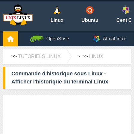
Linux
Ubuntu
Cent O
OpenSuse
AlmaLinux
>>
TUTORIELS LINUX
> >>
LINUX
Commande d'historique sous Linux -
Afficher l'historique du terminal Linux