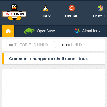
Linux
Ubuntu
Cent O
OpenSuse
AlmaLinux
>>
TUTORIELS LINUX
> >>
LINUX
Comment changer de shell sous Linux