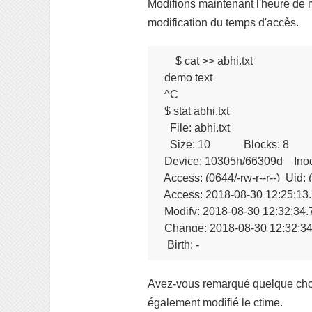
Modifions maintenant l'heure de m
modification du temps d'accès.
$ cat >> abhi.txt 

 demo text

 ^C

 $ stat abhi.txt 

   File: abhi.txt

   Size: 10            Blocks: 8     
 Device: 10305h/66309d    Inod
 Access: (0644/-rw-r--r--)  Uid:
 Access: 2018-08-30 12:25:13
 Modify: 2018-08-30 12:32:34
 Change: 2018-08-30 12:32:3
  Birth: -
Avez-vous remarqué quelque chose 
également modifié le ctime.