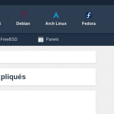
S
Debian
Arch Linux
Fedora
FreeBSD
Panels
xpliqués