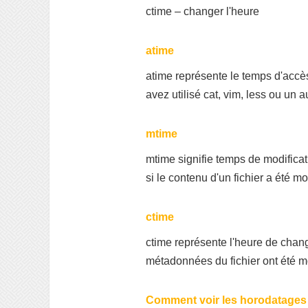
ctime – changer l'heure
atime
atime représente le temps d'accès
avez utilisé cat, vim, less ou un au
mtime
mtime signifie temps de modificat
si le contenu d'un fichier a été mod
ctime
ctime représente l'heure de chang
métadonnées du fichier ont été mo
Comment voir les horodatages d