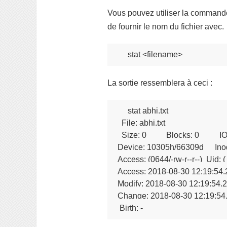
Vous pouvez utiliser la commande s
de fournir le nom du fichier avec.
stat <filename>
La sortie ressemblera à ceci :
stat abhi.txt 

  File: abhi.txt

  Size: 0         	Blocks: 0          IO Block: 4096   regular empty file

Device: 10305h/66309d	Inode: 11936465    Links: 1

Access: (0644/-rw-r--r--)  Uid: 
Access: 2018-08-30 12:19:54
Modify: 2018-08-30 12:19:54.
Change: 2018-08-30 12:19:54