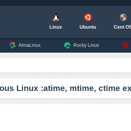
Linux
Ubuntu
Cent O
AlmaLinux
Rocky Linux
ous Linux :atime, mtime, ctime e