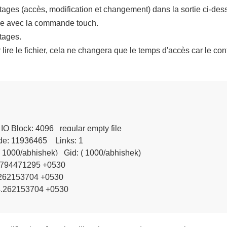
tages (accès, modification et changement) dans la sortie ci-des
vide avec la commande touch.
tages.
 lire le fichier, cela ne changera que le temps d'accès car le co
      IO Block: 4096   regular empty file

e: 11936465    Links: 1

 ( 1000/abhishek)   Gid: ( 1000/abhishek)

.794471295 +0530

.262153704 +0530

4.262153704 +0530
