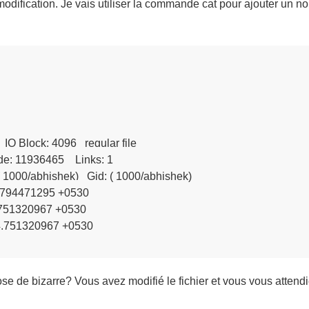
odification. Je vais utiliser la commande cat pour ajouter un n
     IO Block: 4096   regular file

e: 11936465    Links: 1

 ( 1000/abhishek)   Gid: ( 1000/abhishek)

.794471295 +0530

.751320967 +0530

4.751320967 +0530

de bizarre? Vous avez modifié le fichier et vous vous attendiez