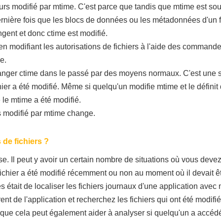
rs modifié par mtime. C'est parce que tandis que mtime est sous l
dernière fois que les blocs de données ou les métadonnées d'un fi
ngent et donc ctime est modifié.
en modifiant les autorisations de fichiers à l'aide des comma
e.
ger ctime dans le passé par des moyens normaux. C'est une sor
chier a été modifié. Même si quelqu'un modifie mtime et le définit
e le mtime a été modifié.
s modifié par mtime change.
 de fichiers ?
. Il peut y avoir un certain nombre de situations où vous devez
ichier a été modifié récemment ou non au moment où il devait êt
s était de localiser les fichiers journaux d'une application avec 
nt de l'application et recherchez les fichiers qui ont été modif
 que cela peut également aider à analyser si quelqu'un a accédé