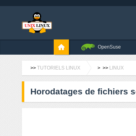
OpenSuse
>>
TUTORIELS LINUX
> >>
LINUX
Horodatages de fichiers s