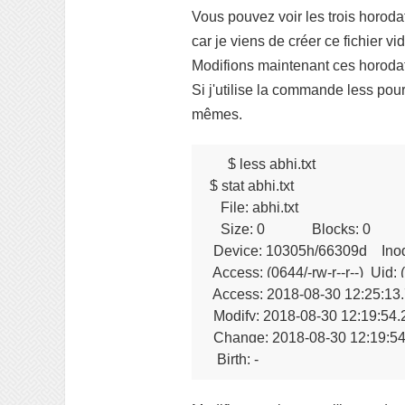
Vous pouvez voir les trois horoda
car je viens de créer ce fichier 
Modifions maintenant ces horoda
Si j'utilise la commande less pour
mêmes.
$ less abhi.txt 

$ stat abhi.txt 

   File: abhi.txt

   Size: 0             Blocks: 0    
 Device: 10305h/66309d    Inod
 Access: (0644/-rw-r--r--)  Uid:
 Access: 2018-08-30 12:25:13
 Modify: 2018-08-30 12:19:54
 Change: 2018-08-30 12:19:5
  Birth: -