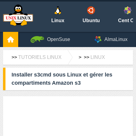
Linux
Ubuntu
Cent O
OpenSuse
AlmaLinux
>>
TUTORIELS LINUX
> >>
LINUX
Installer s3cmd sous Linux et gérer les
compartiments Amazon s3