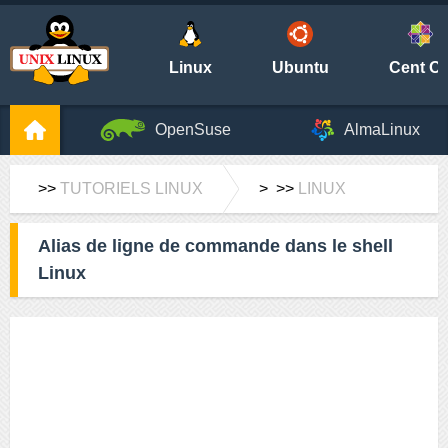
Linux
Ubuntu
Cent O
OpenSuse
AlmaLinux
>>
TUTORIELS LINUX
> >>
LINUX
Alias ​​de ligne de commande dans le shell
Linux