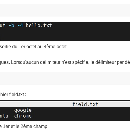
ortie du 1er octet au 4ème octet.
ues. Lorsqu'aucun délimiteur n'est spécifié, le délimiteur par d
er field.txt :
e 1er et le 2ème champ :