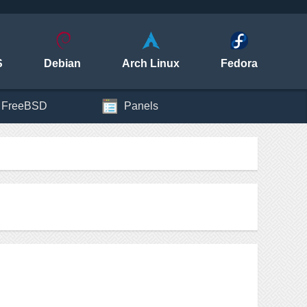
S
Debian
Arch Linux
Fedora
FreeBSD
Panels