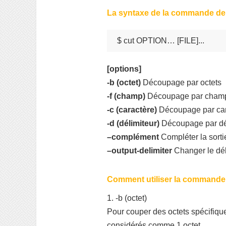
La syntaxe de la commande d
$ cut OPTION… [FILE]...
[options]
-b (octet)
Découpage par octets
-f (champ)
Découpage par cham
-c (caractère)
Découpage par car
-d (délimiteur)
Découpage par dél
–complément
Compléter la sorti
–output-delimiter
Changer le dél
Comment utiliser la commande
1. -b (octet)
Pour couper des octets spécifiques
considérés comme 1 octet.