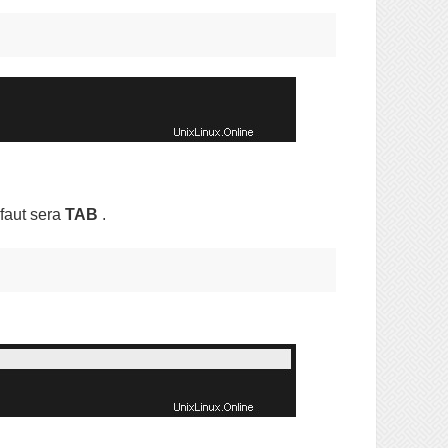
éfaut sera
TAB
.