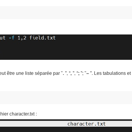
ut être une liste séparée par "
.
”, “
,
”, “
;
”; "
–
”. Les tabulations et
ier character.txt :