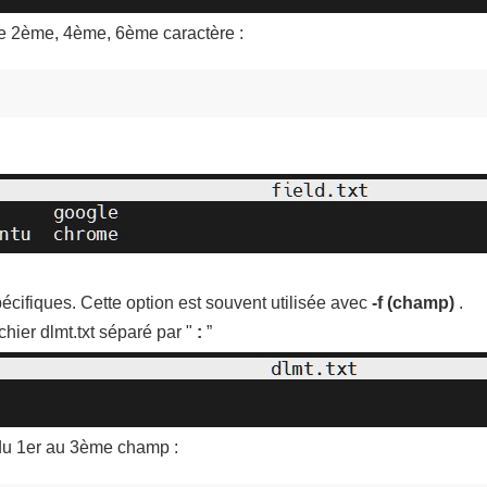
le 2ème, 4ème, 6ème caractère :
cifiques. Cette option est souvent utilisée avec
-f (champ)
.
hier dlmt.txt séparé par "
:
”
 du 1er au 3ème champ :