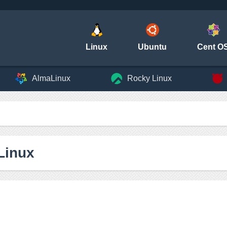
Linux
Ubuntu
Cent O
AlmaLinux
Rocky Linux
Linux