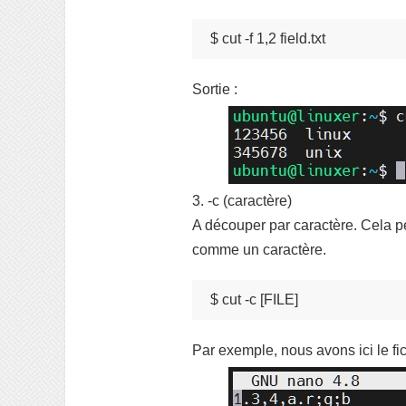
$ cut -f 1,2 field.txt
Sortie :
3. -c (caractère)
A découper par caractère. Cela pe
comme un caractère.
$ cut -c [FILE]
Par exemple, nous avons ici le fich