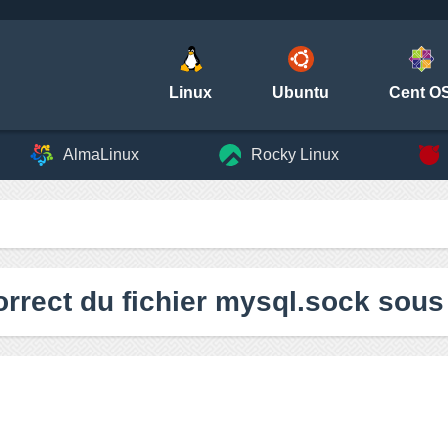
Linux
Ubuntu
Cent O
AlmaLinux
Rocky Linux
rrect du fichier mysql.sock sous