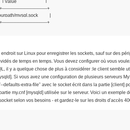
 Value                         |

+-------------------------------+

 | /yourpath/mysql.sock          |

+-------------------------------+

 endroit sur Linux pour enregistrer les sockets, sauf sur des pé
vidés de temps en temps. Vous devez configurer où vous voulez
, il y a quelque chose de plus à considérer :le client semble uti
[mysqld]. Si vous avez une configuration de plusieurs serveurs 
-defaults-extra-file" avec le socket écrit dans la partie [client] 
artie my.cnf [mysqld] utilisée sur le serveur. Voici un exemple d
e socket selon vos besoins - et gardez-le sur les droits d'accès 4