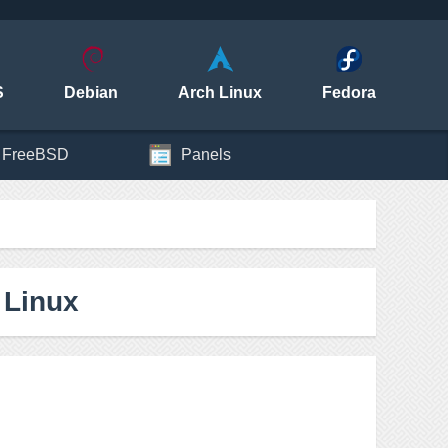
S
Debian
Arch Linux
Fedora
FreeBSD
Panels
 Linux