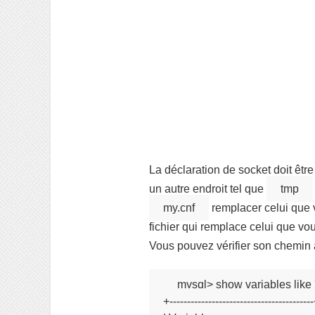
La déclaration de socket doit êtr
un autre endroit tel que
tmp
my.cnf
remplacer celui que v
fichier qui remplace celui que vo
Vous pouvez vérifier son chemin 
mysql> show variables like '
+-----------------------------------------