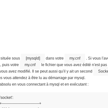
e située sous
[mysqld]
dans votre
my.cnf
. Si vous l'a
, puis votre
my.cnf
le fichier que vous avez édité n'est pas
ous avez modifié. Il se peut aussi qu'il y ait un second
Socke
us vous attendez à être lu au démarrage par mysql.
absolu en vous connectant à mysql et en exécutant :
socket';

+-------------------------------+
