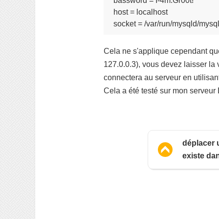
password = I-4m.Gr00t!

host = localhost

Cela ne s'applique cependant que 
127.0.0.3), vous devez laisser la v
connectera au serveur en utilisan
Cela a été testé sur mon serveur 
déplacer u
existe dan