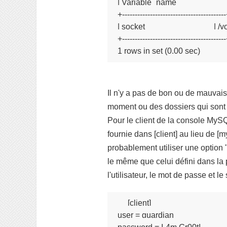
| Variable_name                           |
+-----------------------------------------
| socket                                 
+-----------------------------------------
Il n'y a pas de bon ou de mauvais
moment ou des dossiers qui sont 
Pour le client de la console MySQL
fournie dans [client] au lieu de 
probablement utiliser une option "-
le même que celui défini dans la p
l'utilisateur, le mot de passe et l
[client]

user = guardian
