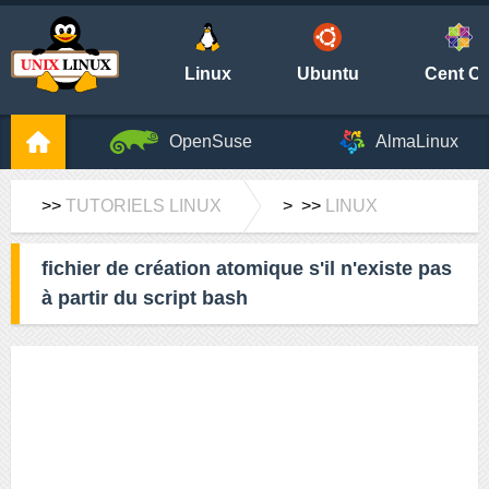
Linux
Ubuntu
Cent O
OpenSuse
AlmaLinux
>>
TUTORIELS LINUX
> >>
LINUX
fichier de création atomique s'il n'existe pas
à partir du script bash