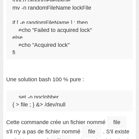
touch randomFileName

mv -n randomFileName lockFile

if [ -e randomFileName ] ; then

    echo "Failed to acquired lock"

else

    echo "Acquired lock"

Une solution bash 100 % pure :
set -o noclobber

Cette commande crée un fichier nommé
file
s'il n'y a pas de fichier nommé
file
. S'il existe