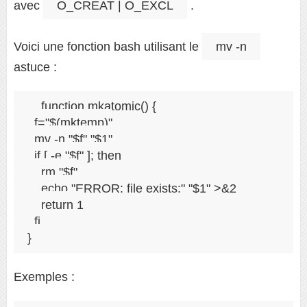
avec
O_CREAT | O_EXCL
.
Voici une fonction bash utilisant le
mv -n
astuce :
function mkatomic() {

  f="$(mktemp)"

  mv -n "$f" "$1"

  if [ -e "$f" ]; then

    rm "$f"

    echo "ERROR: file exists:" "$1" >&2

    return 1

  fi

Exemples :