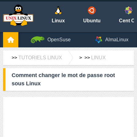
Linux
Ubuntu
Cent O
OpenSuse
AlmaLinux
>>
TUTORIELS LINUX
> >>
LINUX
Comment changer le mot de passe root
sous Linux