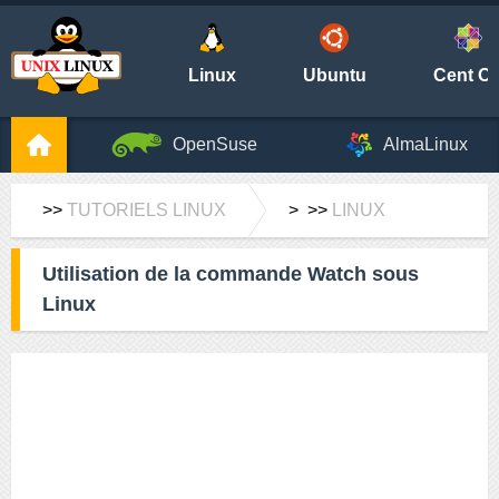
Linux
Ubuntu
Cent O
OpenSuse
AlmaLinux
>>
TUTORIELS LINUX
> >>
LINUX
Utilisation de la commande Watch sous
Linux