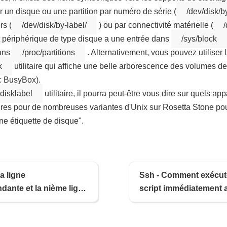
 un disque ou une partition par numéro de série (
/dev/disk/by
rs (
/dev/disk/by-label/
) ou par connectivité matérielle (
/
 périphérique de type disque a une entrée dans
/sys/block
dans
/proc/partitions
. Alternativement, vous pouvez utiliser 
k
utilitaire qui affiche une belle arborescence des volumes de
c BusyBox).
disklabel
utilitaire, il pourra peut-être vous dire sur quels app
res pour de nombreuses variantes d'Unix sur Rosetta Stone pour U
une étiquette de disque".
a ligne
Ssh - Comment exécut
dante et la nième ligne
script immédiatement a
 la ligne
connexion via Ssh ?
ndante ?