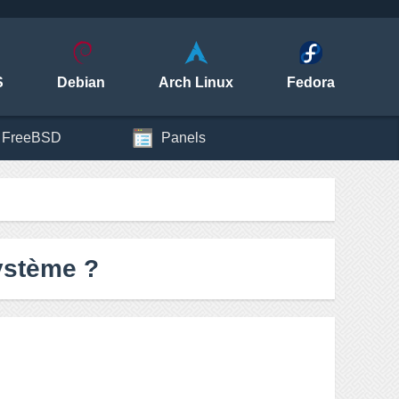
S
Debian
Arch Linux
Fedora
FreeBSD
Panels
ystème ?