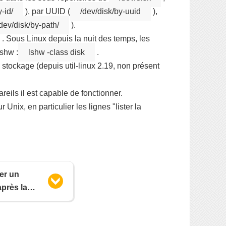
-id/
), par UUID (
/dev/disk/by-uuid
),
dev/disk/by-path/
).
. Sous Linux depuis la nuit des temps, les
lshw :
lshw -class disk
.
 stockage (depuis util-linux 2.19, non présent
areils il est capable de fonctionner.
nix, en particulier les lignes "lister la
er un
près la