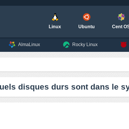
Linux
Ubuntu
Cent O
AlmaLinux
Rocky Linux
uels disques durs sont dans le s