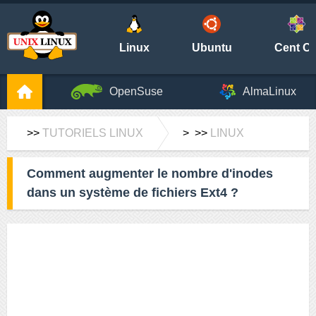
Linux
Ubuntu
Cent O
OpenSuse
AlmaLinux
>>
TUTORIELS LINUX
> >>
LINUX
Comment augmenter le nombre d'inodes
dans un système de fichiers Ext4 ?